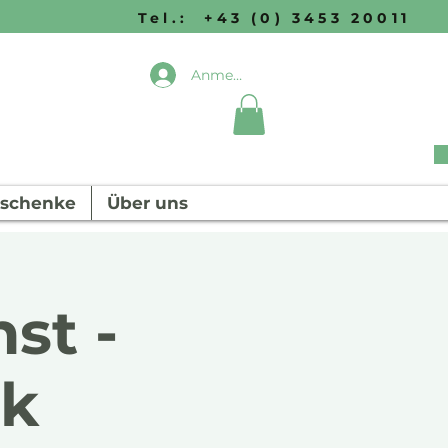
Tel.: +43 (0) 3453 20011
Anmelden
schenke
Über uns
st -
ik