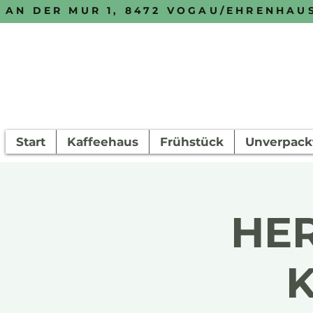
AN DER MUR 1, 8472 VOGAU/EHRENHAU
Start
Kaffeehaus
Frühstück
Unverpack
HER
K